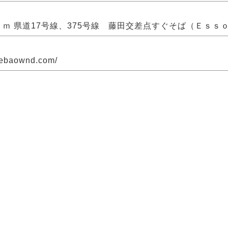
8ｋｍ 県道17号線、375号線 藤田交差点すぐそば（Ｅｓｓ
amebaownd.com/